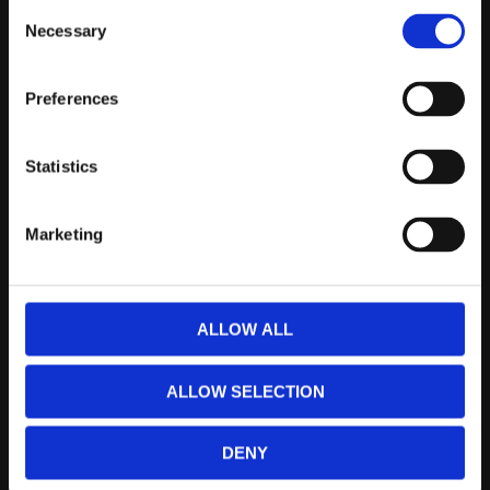
Kontakta Oss
Consent
Necessary
Selection
support@prestandabelysning.se
0738-343536
Preferences
Telefontider:
Måndag - Fredag 10.00-12.00
Statistics
(Övrig tid nås vi på mejl)
Marketing
Kundtjänst
Kundtjänst
Köpvillkor
ALLOW ALL
Policy & Cookies
Reklamation och retur
ALLOW SELECTION
Mina Sidor
DENY