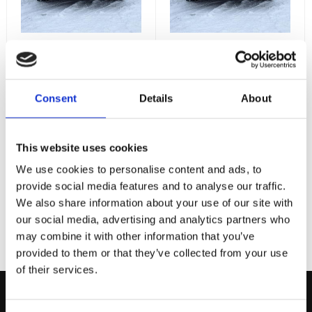
Kia EV9 2024-
Kia EV9 2024-
Modellanpassat
Modellanpassat
Extraljus-kit,
Extraljus-kit,
Vision X
Vision X 2x
Consent
Details
About
Shocker
Modellanpassat
extraljus-kit från Vision X
Kia EV9 2024- 2x
för Kia EV9, årsmodell
Shocker 105W
2024 och nyare.
This website uses cookies
12 150
14 430
:-
:-
We use cookies to personalise content and ads, to
provide social media features and to analyse our traffic.
KÖP
KÖP
We also share information about your use of our site with
our social media, advertising and analytics partners who
may combine it with other information that you’ve
provided to them or that they’ve collected from your use
of their services.