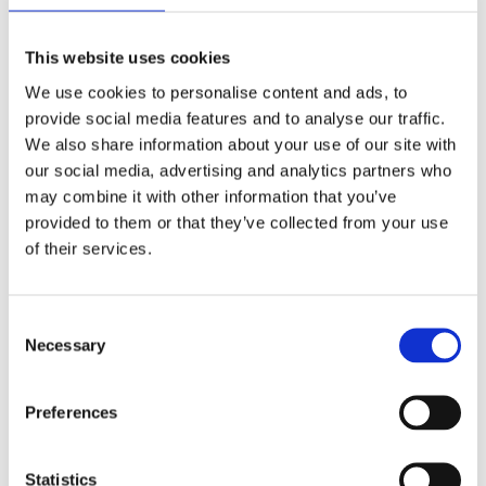
This website uses cookies
We use cookies to personalise content and ads, to
provide social media features and to analyse our traffic.
We also share information about your use of our site with
our social media, advertising and analytics partners who
may combine it with other information that you’ve
provided to them or that they’ve collected from your use
of their services.
Fenix HM23V2.0
Fenix HM70R
Pannlampa
Pannlampa
300Lm
1600Lm
Consent
Endast 86,3 gram -
1600LM -
Necessary
Selection
300Lm - 1st AA Batteri
Uppladdningsbar USB-C -
IP68 - 2 års garanti -
495
1 435
Naturvitt sken
:-
:-
Preferences
KÖP
KÖP
Statistics