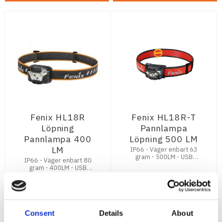
Fenix HL18R
Fenix HL18R-T
Löpning
Pannlampa
Pannlampa 400
Löpning 500 LM
LM
IP66 - Väger enbart 63
gram - 500LM - USB
IP66 - Väger enbart 80
Laddning - Li-Po Batteri
gram - 400LM - USB
1300 mAh
Laddning
699
795
:-
:-
Consent
Details
About
KÖP
KÖP