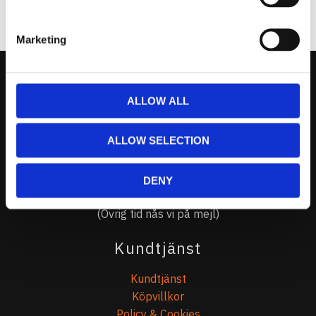
Marketing
Kontakta Oss
ALLOW ALL
support@prestandabelysning.se
ALLOW SELECTION
0738-343536
Telefontider:
DENY
Måndag - Fredag 10.00-12.00
(Övrig tid nås vi på mejl)
Kundtjänst
Kundtjänst
Köpvillkor
Policy & Cookies