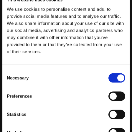
Kontakta Oss
We use cookies to personalise content and ads, to
provide social media features and to analyse our traffic.
support@prestandabelysning.se
We also share information about your use of our site with
0738-343536
our social media, advertising and analytics partners who
may combine it with other information that you’ve
Telefontider:
provided to them or that they’ve collected from your use
Måndag - Fredag 10.00-12.00
of their services.
(Övrig tid nås vi på mejl)
Kundtjänst
Consent
Necessary
Selection
Kundtjänst
Köpvillkor
Preferences
Policy & Cookies
Reklamation och retur
Mina Sidor
Statistics