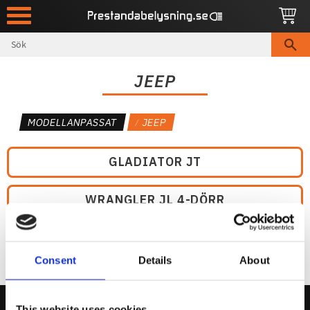
Meny
JEEP
MODELLANPASSAT
JEEP
GLADIATOR JT
WRANGLER JL 4-DÖRR
Consent
Details
About
This website uses cookies