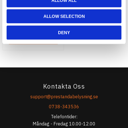
ARB Slangpaket
ALLOW ALL
Slang 6m - Nipplar för att
fylla däck - Passar alla
ARB-kompressorer
ALLOW SELECTION
1 695
:-
DENY
KÖP
Kontakta Oss
support@prestandabelysning.se
0738-343536
Telefontider:
Måndag - Fredag 10.00-12.00