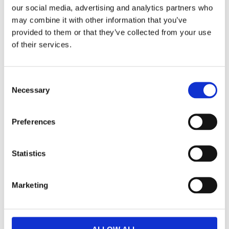
our social media, advertising and analytics partners who
ARB Kompressor
ARB Kompressor
may combine it with other information that you’ve
Dubbel Kit 24V
Singel 24V
provided to them or that they’ve collected from your use
Praktisk väska - 132L/min
66L/min @ 200Kpa - 24V
of their services.
@ 200Kpa - 24V
14 508
5 005
:-
:-
Consent
Necessary
Selection
KÖP
KÖP
Preferences
Statistics
Marketing