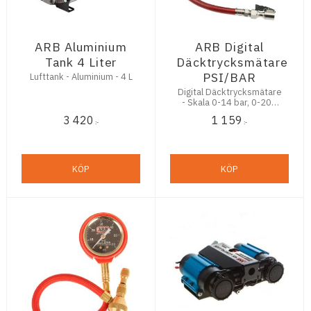
ARB Aluminium
ARB Digital
Tank 4 Liter
Däcktrycksmätare
PSI/BAR
Lufttank - Aluminium - 4 L
Digital Däcktrycksmätare
- Skala 0-14 bar, 0-200
Psi, 0-1400 Kpa, 0-14
3 420
1 159
KgF
:-
:-
KÖP
KÖP