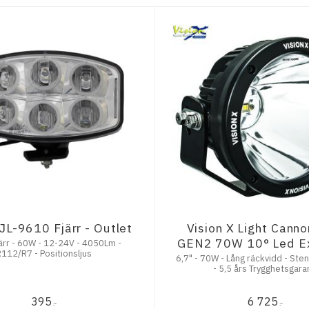
JL-9610 Fjärr - Outlet
Vision X Light Canno
GEN2 70W 10° Led Ex
järr - 60W - 12-24V - 4050Lm -
R112/R7 - Positionsljus
6,7" - 70W - Lång räckvidd - Ste
- 5,5 års Trygghetsgaran
395
6 725
:-
:-