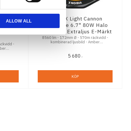
nnon
Vision X Light Cannon
ALLOW ALL
W Halo
Adventure 6.7" 80W Halo
Kit 2st
Amber Led Extraljus E-Märkt
8560 lm - 172mm Ø - 570m räckvidd -
kombinerad ljusbild - Amber
ckvidd -
Bakgrundsbelysning - E-Märkt - 5,5 års
mber
funktionsgaranti
 - 7 års
5 680
:-
KÖP