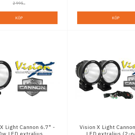
2 995
:-
KÖP
KÖP
 X Light Cannon 6.7" -
Vision X Light Cannon
0w LED extraljus
LED extraljus (2-p