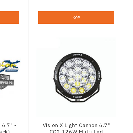
KÖP
 6.7" -
Vision X Light Cannon 6.7"
ack)
CG2 126W Multi Led