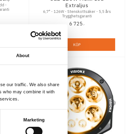
Extraljus
dd -
aranti
6,7" - 126W - Stenskottsäker - 5,5 års
Trygghetsgaranti
6 725
:-
KÖP
About
se our traffic. We also share
ers who may combine it with
 services.
Marketing