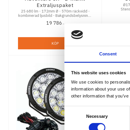
Extraljuspaket
Ø17
Stens
25 680 lm - 172mm Ø - 570m räckvidd -
kombinerad ljusbild - Bakgrundsbelysning -
E-Märkt - 5,5 års funktionsgaranti
19 786
:-
KÖP
Consent
This website uses cookies
We use cookies to personalis
information about your use of
other information that you’ve
Consent
Necessary
Selection