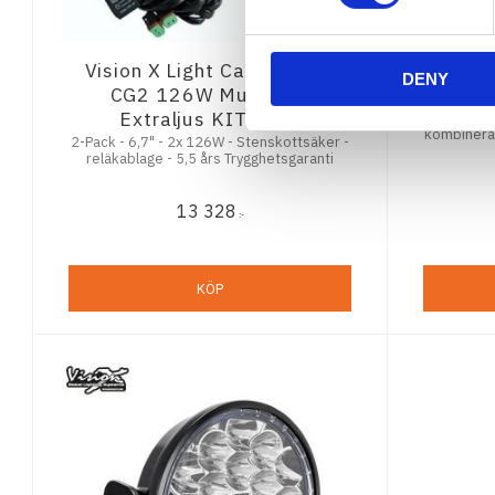
Vision X Light Cannon 6.7"
Visio
DENY
CG2 126W Multi Led
6,7
Extraljus KIT (Par)
8560 lm
kombinerad
2-Pack - 6,7" - 2x 126W - Stenskottsäker -
E-Mär
reläkablage - 5,5 års Trygghetsgaranti
13 328
:-
KÖP