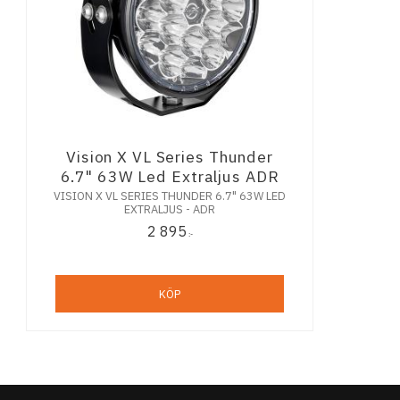
Vision X VL Series Thunder
6.7" 63W Led Extraljus ADR
VISION X VL SERIES THUNDER 6.7" 63W LED
EXTRALJUS - ADR
2 895
:-
KÖP