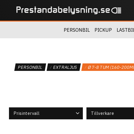
PERSONBIL
PICKUP
LASTBI
PERSONBIL
EXTRALJUS
Ø 7-8 TUM (160-200M
Prisintervall
Tillverkare
395
19 786
Explora By Vision X
1
Maxtel
1
Vision X