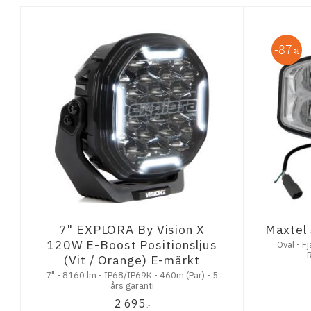
87
%
7" EXPLORA By Vision X
Maxtel 
120W E-Boost Positionsljus
Oval - F
(Vit / Orange) E-märkt
7" - 8160 lm - IP68/IP69K - 460m (Par) - 5
års garanti
2 695
:-