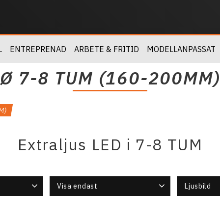
L
ENTREPRENAD
ARBETE & FRITID
MODELLANPASSAT
Ø 7-8 TUM (160-200MM
M)
Extraljus LED i 7-8 TUM
Visa endast
Ljusbild
Finns i lager
13
20 Grader
11