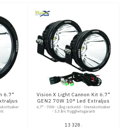
n 6.7"
Vision X Light Cannon Kit 6.7"
traljus
GEN2 70W 10° Led Extraljus
nskottsäker
6,7" - 70W - Lång räckvidd - Stenskottsäker
ti
- 5,5 års Trygghetsgaranti
13 328
:-