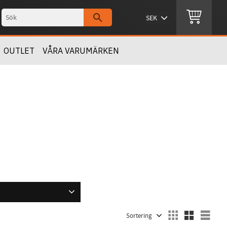
OUTLET
VÅRA VARUMÄRKEN
)
1
10 grader
1
Välj sortering
Välj