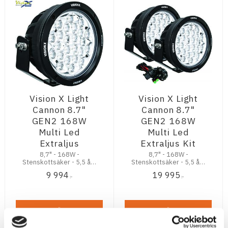
Vision X Light
Vision X Light
Cannon 8.7"
Cannon 8.7"
GEN2 168W
GEN2 168W
Multi Led
Multi Led
Extraljus
Extraljus Kit
8,7" - 168W -
8,7" - 168W -
Stenskottsäker - 5,5 års
Stenskottsäker - 5,5 års
Trygghetsgaranti
Trygghetsgaranti
9 994
19 995
:-
:-
KÖP
KÖP