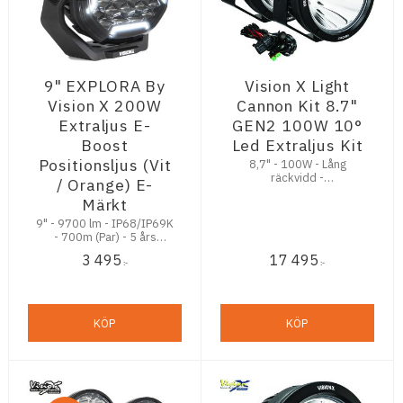
9" EXPLORA By
Vision X Light
Vision X 200W
Cannon Kit 8.7"
Extraljus E-
GEN2 100W 10°
Boost
Led Extraljus Kit
Positionsljus (Vit
8,7" - 100W - Lång
räckvidd -
/ Orange) E-
Stenskottsäker - 5,5 års
Märkt
Trygghetsgaranti
9" - 9700 lm - IP68/IP69K
- 700m (Par) - 5 års
garanti
3 495
17 495
:-
:-
KÖP
KÖP