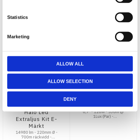
KÖP
KÖP
Statistics
Marketing
ALLOW ALL
ALLOW SELECTION
Vision X Light
Vision X VL
Cannon
Series Thunder
Adventure 8.7"
6.7" 126W Led
DENY
280W Orange
Extraljus Kit ADR
Halo Led
6,7" - 126W - 530m @
1Lux (Par) -
Extraljus Kit E-
Stenskottsäker - ADR -
Märkt
Komplett Kit
14980 lm - 220mm Ø -
700m räckvidd -