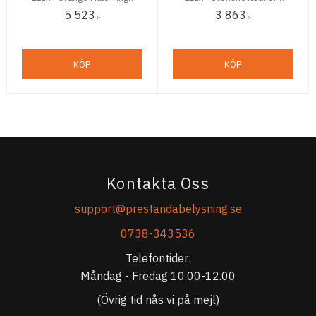
Stenskottsäker - ADR -
ADR - 2 års
5 523
3 863
2-års Funktionsgaranti
Funktionsgaranti
:-
:-
KÖP
KÖP
Kontakta Oss
support@prestandabelysning.se
0738-343536
Telefontider:
Måndag - Fredag 10.00-12.00
(Övrig tid nås vi på mejl)