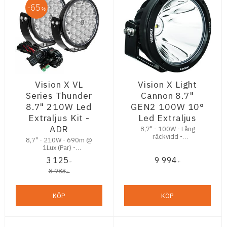
65
%
Vision X VL
Vision X Light
Series Thunder
Cannon 8.7"
8.7" 210W Led
GEN2 100W 10°
Extraljus Kit -
Led Extraljus
ADR
8,7" - 100W - Lång
räckvidd -
8,7" - 210W - 690m @
Stenskottsäker - 5,5 års
1Lux (Par) -
Trygghetsgaranti
Stenskottsäker - ADR -
3 125
9 994
Komplett Kit
:-
:-
8 983
:-
KÖP
KÖP