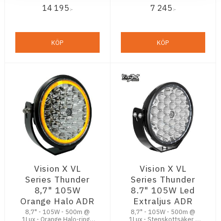
kombinerad ljusbild -
14 195
7 245
Orange
:-
:-
Bakgrundsbelysning - E-
märkt - 5,5 års
funktionsgaranti
KÖP
KÖP
Vision X VL
Vision X VL
Series Thunder
Series Thunder
8,7" 105W
8.7" 105W Led
Orange Halo ADR
Extraljus ADR
8,7" - 105W - 500m @
8,7" - 105W - 500m @
1Lux - Orange Halo-ring -
1Lux - Stenskottsäker -