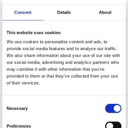
Consent
Details
About
This website uses cookies
We use cookies to personalise content and ads, to
provide social media features and to analyse our traffic.
We also share information about your use of our site with
our social media, advertising and analytics partners who
Vision X Light
Vision X Light
Cannon ADV 8,7"
Cannon
may combine it with other information that you’ve
140W Halo E-
Adventure 8.7"
provided to them or that they’ve collected from your use
Märkt
280W Halo Led
of their services.
Extraljus 2 ST E-
14980 lm - 220mm Ø -
700m räckvidd -
Märkt
kombinerad ljusbild - Vit
14980 lm - 220mm Ø -
Bakgrundsbelysning - E-
Consent
700m räckvidd -
märkt - 5,5 års
Necessary
Selection
kombinerad ljusbild -
funktionsgaranti
7 455
15 765
Bakgrundsbelysning - E-
:-
:-
märkt - 5,5 års
funktionsgaranti
Preferences