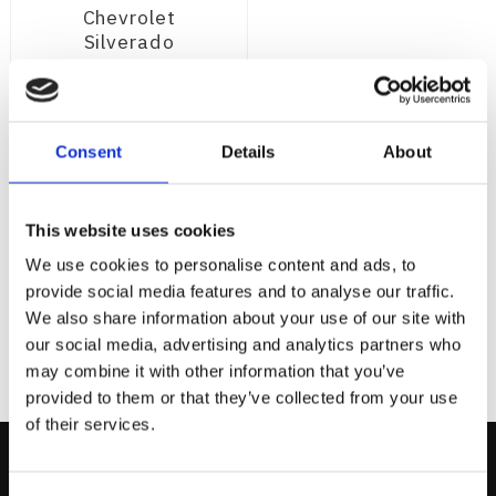
Chevrolet
Silverado
2500HD 2018-
2019
Modellanpassad
Vision X XPR-
Consent
Details
About
H9S
Chevrolet Silverado
2500HD 2018-2019 -
XPR-H9S - 90W
9 095
This website uses cookies
:-
We use cookies to personalise content and ads, to
provide social media features and to analyse our traffic.
KÖP
We also share information about your use of our site with
our social media, advertising and analytics partners who
may combine it with other information that you’ve
provided to them or that they’ve collected from your use
of their services.
Kontakta Oss