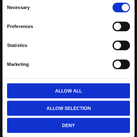
Consent
Necessary
Selection
support@prestandabelysning.se
0738-343536
Preferences
Telefontider:
Måndag - Fredag 10.00-12.00
Statistics
(Övrig tid nås vi på mejl)
Kundtjänst
Marketing
Kundtjänst
Köpvillkor
ALLOW ALL
Policy & Cookies
Reklamation och retur
ALLOW SELECTION
Mina Sidor
DENY
Om Oss