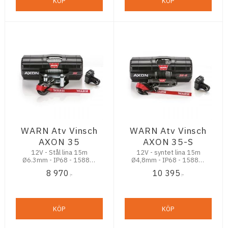
KÖP
KÖP
WARN Atv Vinsch
WARN Atv Vinsch
AXON 35
AXON 35-S
12V - Stål lina 15m
12V - syntet lina 15m
Ø6.3mm - IP68 - 1588kg
Ø4,8mm - IP68 - 1588kg
dragkraft
dragkraft
8 970
10 395
:-
:-
KÖP
KÖP