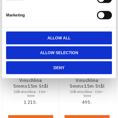
KÖP
KÖP
Marketing
ALLOW ALL
ALLOW SELECTION
DENY
WARN ATV
WARN ATV
Vinschlina
Vinschlina
5mmx15m Stål
5mmx15m Stål
Stål vinschlina - 15m -
Stål vinschlina - 15m -
5mm
5mm
1 215
495
:-
:-