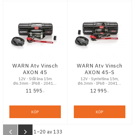
WARN Atv Vinsch
WARN Atv Vinsch
AXON 45
AXON 45-S
12V - Stål lina 15m
12V - Syntetlina 15m,
Ø6.3mm - IP68 - 2041kg
Ø6.3mm - IP68 - 2041kg
dragkraft
Dragkraft
11 595
12 995
:-
:-
KÖP
KÖP
1–
20
av
133