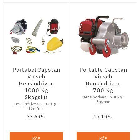
Portabel Capstan
Portable Capstan
Vinsch
Vinsch
Bensindriven
Bensindriven
1000 Kg
700 Kg
Skogskit
Bensindriven - 700kg -
8m/min
Bensindriven - 1000kg -
12m/min
33 695
17 195
:-
:-
KÖP
KÖP