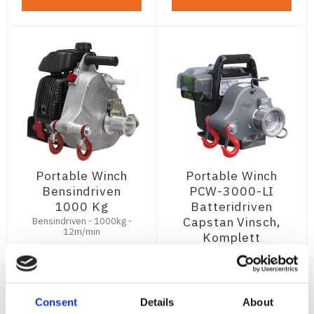
Portable Winch
Portable Winch
Bensindriven
PCW-3000-LI
1000 Kg
Batteridriven
Capstan Vinsch,
Bensindriven - 1000kg -
12m/min
Komplett
startpaket
Batteridriven - 1000Kg
(700Kg Nom) - 3-
hastigheter 8,1/10/11,6
26 595
27 998
m/min - 2st 82V Li-Jon
:-
:-
Consent
Details
About
Batteri (ingår)