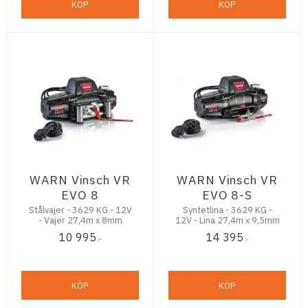
KÖP
KÖP
WARN Vinsch VR
WARN Vinsch VR
EVO 8
EVO 8-S
Stålvajer - 3629 KG - 12V
Syntetlina - 3629 KG -
- Vajer 27,4m x 8mm
12V - Lina 27,4m x 9,5mm
10 995
14 395
:-
:-
KÖP
KÖP