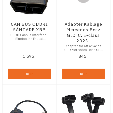
CAN BUS OBD-II
Adapter Kablage
SÄNDARE XBB
Mercedes Benz
GLC, C, E-class
OBDII Canbus Interface -
Bluetooth - Endast
2023-
Dongle
Adapter för att använda
OBD Mercedes Benz GLC,
C, E-class 2023-
1 595
845
:-
:-
KÖP
KÖP