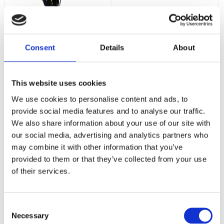
PP-CAN-FD
XBB Dongle &
WITH HARNESS
XBB PowerUnit -
Komplett Kit
Consent
Details
About
PP-Can FD Interface -
CAN 2.0B-kontroller
OBDII Canbus Interface -
Bluetooth - 2 kanaler
2 858
1 849
This website uses cookies
:-
:-
2 375
:-
We use cookies to personalise content and ads, to
provide social media features and to analyse our traffic.
KÖP
KÖP
We also share information about your use of our site with
our social media, advertising and analytics partners who
may combine it with other information that you’ve
provided to them or that they’ve collected from your use
of their services.
Consent
Necessary
Selection