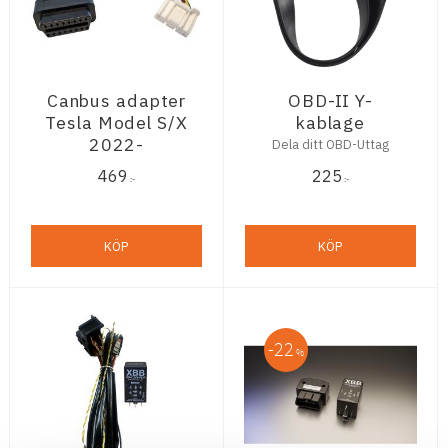
Canbus adapter
OBD-II Y-
Tesla Model S/X
kablage
2022-
Dela ditt OBD-Uttag
469
225
:-
:-
KÖP
KÖP
22
%