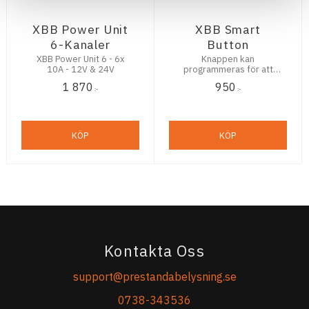
XBB Power Unit
XBB Smart
6-Kanaler
Button
XBB Power Unit 6 - 6x
Knappen kan
10A - 12V & 24V
programmeras för att
aktivera eller deaktivera
1 870
950
utgång 1 & 2 på dina
:-
:-
PowerUnits
KÖP
KÖP
Kontakta Oss
support@prestandabelysning.se
0738-343536