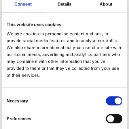
Consent
Details
About
VISION X XMITTER PRIME EXTREME
Vision X Xmitter Prime Extreme är en extremt tålig
LED-ljusramp med supereffektiva 5W lysdioder
This website uses cookies
som ger ett riktigt kraftfullt ljus. Prime Xtreme
We use cookies to personalise content and ads, to
levererar flest lumen per centimeter ramp, med
provide social media features and to analyse our traffic.
otroligt mycket ljus ur en liten enhet. Detta är
We also share information about your use of our site with
Black Edition-versionen av denna ramp, med en
our social media, advertising and analytics partners who
svart bakgrund som maskerar LED-rampen
may combine it with other information that you’ve
ytterligare.
provided to them or that they’ve collected from your use
of their services.
INKLUDERAT I PAKETET:
Consent
LED-extraljusramp: 2 st Vision X PX1810,
Necessary
Selection
Black Edition
Måttanpassade fästen: för snabbt och
stadigt montage i krockbalk
Preferences
Monteringsanvisning: uppskattad