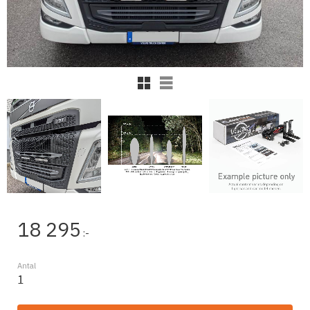
Rutnätsvy
Listvy
18 295
:-
Antal