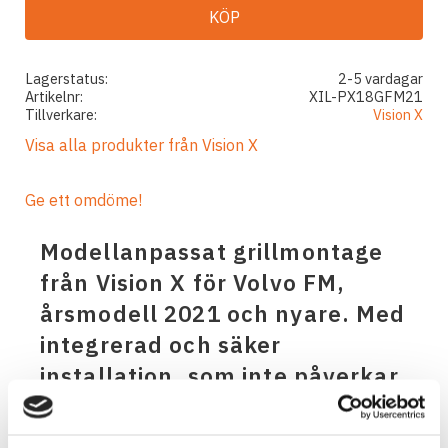
KÖP
Lagerstatus
2-5 vardagar
Artikelnr
XIL-PX18GFM21
Tillverkare
Vision X
Visa alla produkter från Vision X
Ge ett omdöme!
Modellanpassat grillmontage
från Vision X för Volvo FM,
årsmodell 2021 och nyare. Med
integrerad och säker
installation, som inte påverkar
bränsleförbrukning, radio eller
andra sensorer.