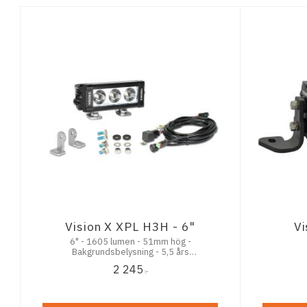
Vision X XPL H3H - 6"
Vi
6" - 1605 lumen - 51mm hög -
Bakgrundsbelysning - 5,5 års
funktionsgaranti
2 245
:-