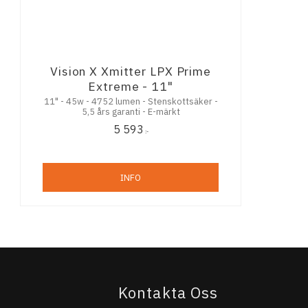
Vision X Xmitter LPX Prime
Extreme - 11"
11" - 45w - 4752 lumen - Stenskottsäker -
5,5 års garanti - E-märkt
5 593
:-
INFO
Kontakta Oss