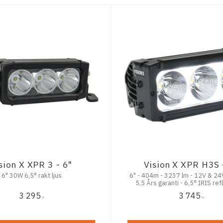
Flood (bre
spridning)
10 grader (
25 grader (
Visa fler
sion X XPR 3 - 6"
Vision X XPR H3S 
6" 30W 6,5° rakt ljus
6" - 404m - 3237 lm - 12V & 24V - IP69K -
5,5 Års garanti - 6,5° IRIS ref
3 295
3 745
:-
:-