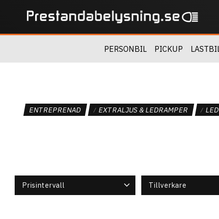
PERSONBIL
PICKUP
LASTBI
ENTREPRENAD
EXTRALJUS & LEDRAMPER
LE
Prisintervall
Tillverkare
620
7 495
Osram
5
Vision X