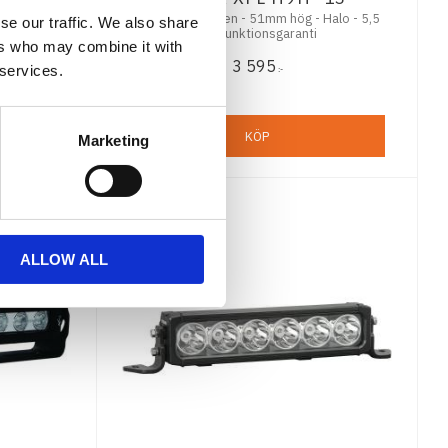
13" - 4815 lumen - 51mm hög - Halo - 5,5
se our traffic. We also share
års funktionsgaranti
ionsgaranti
ers who may combine it with
3 595
 services.
:-
KÖP
Marketing
ALLOW ALL