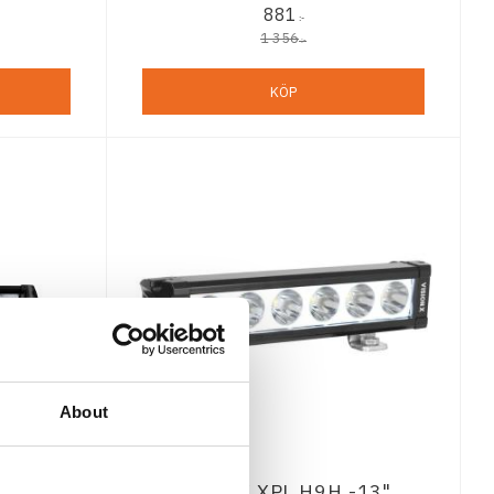
881
:-
1 356
:-
KÖP
About
- 12" -
Vision X XPL H9H -13"