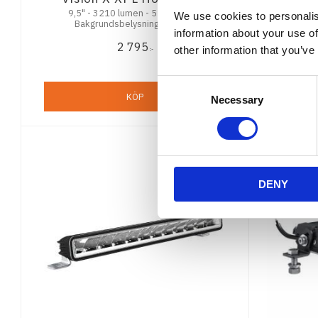
9,5" - 3210 lumen - 51mm hög -
11" - 90W 
We use cookies to personalis
Bakgrundsbelysning - 5,5 års
5,5 
information about your use of
funktionsgaranti
2 795
other information that you’ve
:-
Consent
KÖP
Necessary
Selection
DENY