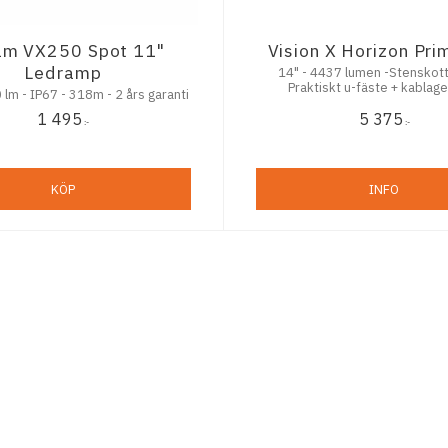
am VX250 Spot 11"
Vision X Horizon Pri
Ledramp
14" - 4437 lumen -Stenskott
Praktiskt u-fäste + kablage
 lm - IP67 - 318m - 2 års garanti
1 495
5 375
:-
:-
KÖP
INFO