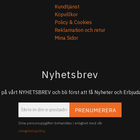
Kundtjänst
Köpvillkor
Policy & Cookies
Reklamation och retur
Mina Sidor
Nyhetsbrev
på vårt NYHETSBREV och bli först att få Nyheter och Erbjuda
PRENUMERERA
Dina personuppgifter behandlas i enlighet med vår
integritetspolicy
.