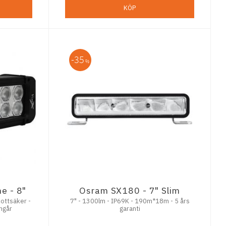
KÖP
35
%
me - 8"
Osram SX180 - 7" Slim
ottsäker -
7" - 1300lm - IP69K - 190m*18m - 5 års
ingår
garanti