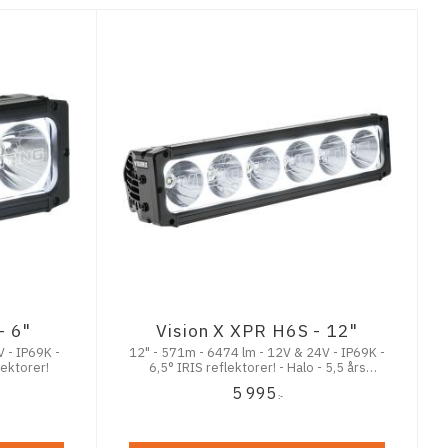
tt ljus med mycket
1
smalt riktat ljus)
3
brett riktat ljus)
2
- 6"
Vision X XPR H6S - 12"
12" - 571m - 6474 lm - 12V & 24V - IP69K -
lektorer!
6,5° IRIS reflektorer! - Halo - 5,5 års
funktionsgaranti
5 995
:-