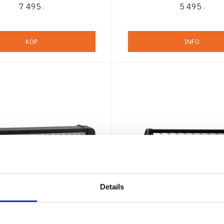
7 495
5 495
:-
:-
KÖP
INFO
Details
 X Xmitter Prime - 11"
Osram FX250 Combo 