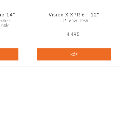
me 14"
Vision X XPR 6 - 12"
säker -
12" - 60W - IP68
 ingår
4 495
:-
KÖP