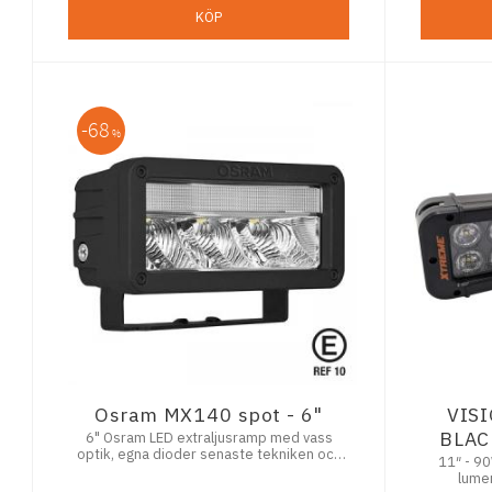
KÖP
68
%
Osram MX140 spot - 6"
VIS
BLAC
6" Osram LED extraljusramp med vass
optik, egna dioder senaste tekniken och
11″ - 90
DRL
lumen