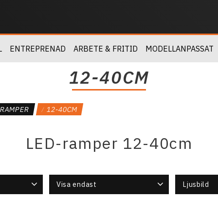
L
ENTREPRENAD
ARBETE & FRITID
MODELLANPASSAT
12-40CM
DRAMPER
12-40CM
LED-ramper 12-40cm
Visa endast
Ljusbild
Spot (smalt
12
Finns i lager
16
1