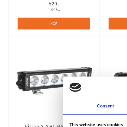
620
:-
1 908
:-
KÖP
Consent
This website uses cookies
Vision X XPL H6H - 9,5"
Vision