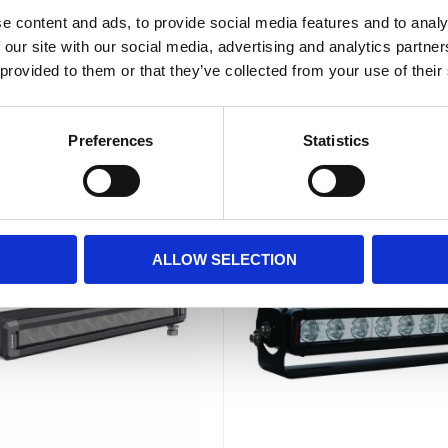
Outlet
- 9504 lumen - Stenskottsäker -
e content and ads, to provide social media features and to analy
års garanti - Kablage ingår
12" - IP67 - 360m - 2-års funkt
 our site with our social media, advertising and analytics partn
7 495
2 695
 provided to them or that they’ve collected from your use of their
:-
:-
INFO
INFO
Preferences
Statistics
ALLOW SELECTION