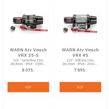
WARN Atv Vinsch
WARN Atv Vinsch
VRX 35-S
VRX 45
12V - Syntetlina 15m,
12V - Stål lina 15m,
Ø4,8mm - IP68 - 1588kg
Ø6.3mm - IP68 - 2041kg
Dragkraft
Dragkraft
8 075
7 895
:-
:-
KÖP
KÖP