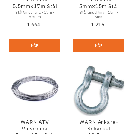
5.5mmx17m Stål
5mmx15m Stål
Stål Vinschlina - 17m -
Stål vinschlina - 15m -
5.5mm
5mm
1 664
1 215
:-
:-
KÖP
KÖP
WARN ATV
WARN Ankare-
Vinschlina
Schackel