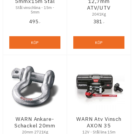
5mmx15m Stål
12,7mm
ATV/UTV
Stål vinschlina - 15m -
5mm
2041Kg
495
381
:-
:-
KÖP
KÖP
WARN Ankare-
WARN Atv Vinsch
Schackel 20mm
AXON 35
20mm 2721Kg
12V - Stål lina 15m