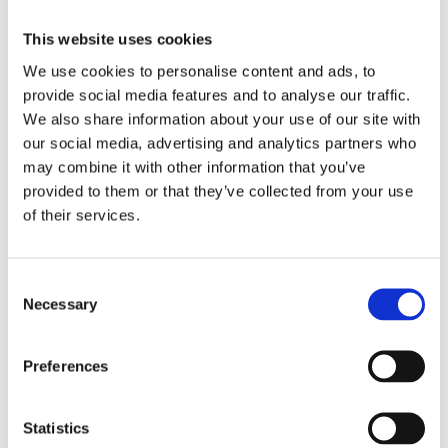
This website uses cookies
KÖP
KÖP
We use cookies to personalise content and ads, to
provide social media features and to analyse our traffic.
We also share information about your use of our site with
our social media, advertising and analytics partners who
may combine it with other information that you’ve
provided to them or that they’ve collected from your use
of their services.
Consent
Necessary
Selection
WARN Atv Vinsch
WARN Atv Vinsch
AXON 45-S
AXON 55
12V - Syntetlina 15m,
12V - Stål lina 15m,
Preferences
Ø6.3mm - IP68 - 2041kg
Ø6.3mm - IP68 - 2495kg
Dragkraft
Dragkraft
12 995
13 598
:-
:-
Statistics