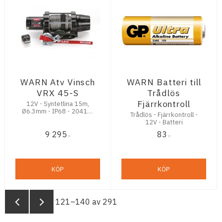
WARN Atv Vinsch
WARN Batteri till
VRX 45-S
Trådlös
Fjärrkontroll
12V - Syntetlina 15m,
Ø6.3mm - IP68 - 2041kg
Trådlös - Fjärrkontroll -
Dragkraft
12V - Batteri
9 295
83
:-
:-
KÖP
KÖP
121–
140
av
291