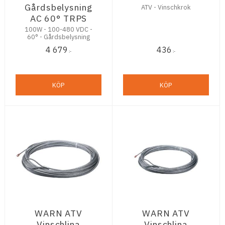
Gårdsbelysning
ATV - Vinschkrok
AC 60° TRPS
100W - 100-480 VDC -
60° - Gårdsbelysning
4 679
436
:-
:-
KÖP
KÖP
WARN ATV
WARN ATV
Vinschlina
Vinschlina