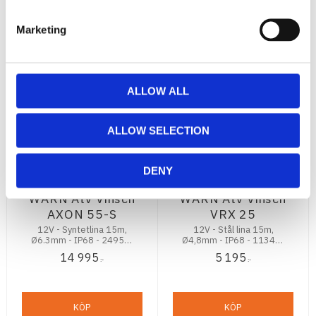
KÖP
KÖP
Marketing
ALLOW ALL
ALLOW SELECTION
DENY
WARN Atv Vinsch
WARN Atv Vinsch
AXON 55-S
VRX 25
12V - Syntetlina 15m,
12V - Stål lina 15m,
Ø6.3mm - IP68 - 2495kg
Ø4,8mm - IP68 - 1134kg
Dragkraft
Dragkraft
14 995
5 195
:-
:-
KÖP
KÖP