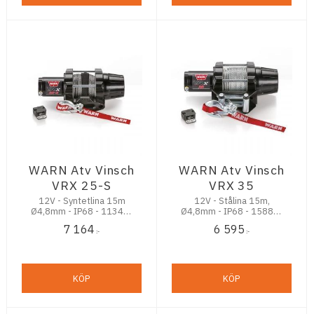
WARN Atv Vinsch
WARN Atv Vinsch
VRX 25-S
VRX 35
12V - Syntetlina 15m
12V - Stålina 15m,
Ø4,8mm - IP68 - 1134kg
Ø4,8mm - IP68 - 1588kg
Dragkraft
Dragkraft
7 164
6 595
:-
:-
KÖP
KÖP