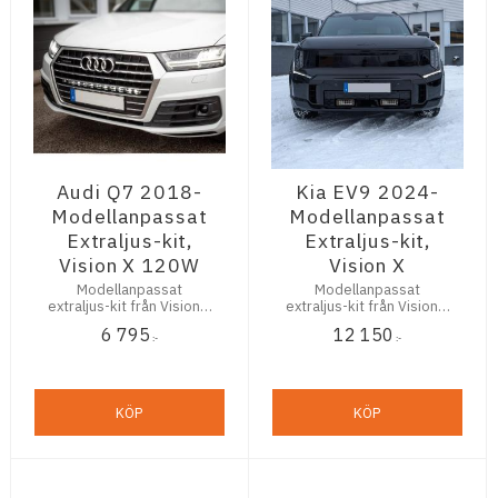
Audi Q7 2018-
Kia EV9 2024-
Modellanpassat
Modellanpassat
Extraljus-kit,
Extraljus-kit,
Vision X 120W
Vision X
Modellanpassat
Modellanpassat
extraljus-kit från Vision X
extraljus-kit från Vision X
för Audi Q7, årsmodell
för Kia EV9, årsmodell
6 795
12 150
2018 och nyare.(Vision X
2024 och nyare.
:-
:-
XPR-M HALO LED RAMP)
KÖP
KÖP