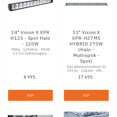
24" Vision X XPR
51" Vision X
H12S - Spot Halo
XPR-H27MS
- 120W
HYBRID 270W
(Halo -
788m - 12948 lm - IP69K
- 5,5 Års funktionsgaranti
Multioptik -
- Bakgrundsbelysning -
Spot)
6,5° IRIS reflektorer!
Den ultimata kombon! 20
393 lm - 12&24V - IP69K
- 5,5 Års funktionsgaranti
8 995
17 695
- Tiltade IRIS reflektorer!
:-
:-
KÖP
KÖP