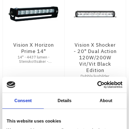
Vision X Horizon
Vision X Shocker
Prime 14"
- 20" Dual Action
120W/200W
14" - 4437 lumen -
Stenskottsäker -
Vit/Vit Black
Praktiskt u-fäste +
Edition
kablage ingår
Dubbla ljusbilder,
fjärr/flod - IP68/IP69K -
Fjärr 12840 lm - Flod
5 375
14 495
13890 lm
:-
:-
Consent
Details
About
INFO
KÖP
This website uses cookies