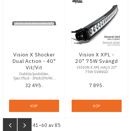
Vision X Shocker
Vision X XPL -
Dual Action - 40"
20" 75W Svängd
Vit/Vit
VISION X XPL HALO 20"
75W SVÄNGD
Dubbla ljusbilder,
fjärr/flod - IP68/IP69K -
Fjärr 25680 lm - Flod
32 495
7 895
27780 lm
:-
:-
KÖP
KÖP
41–
60
av
85