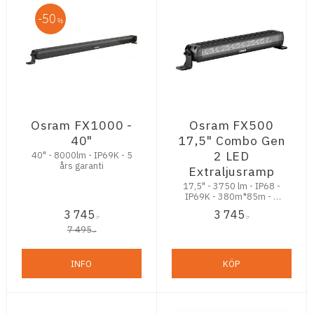
50
%
Osram FX1000 -
Osram FX500
40"
17,5" Combo Gen
2 LED
40" - 8000lm - IP69K - 5
års garanti
Extraljusramp
17,5" - 3750 lm - IP68 -
IP69K - 380m*85m - 5
års garanti
3 745
3 745
:-
:-
7 495
:-
INFO
KÖP