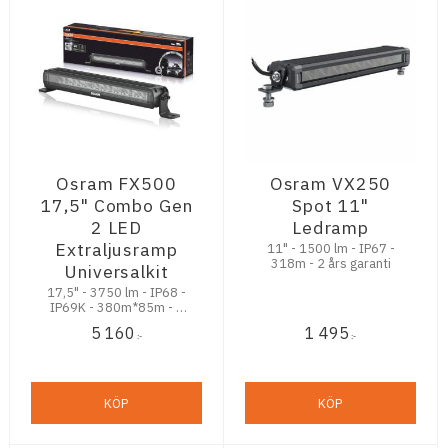
Osram FX500
Osram VX250
17,5" Combo Gen
Spot 11"
2 LED
Ledramp
Extraljusramp
11" - 1500 lm - IP67 -
318m - 2 års garanti
Universalkit
17,5" - 3750 lm - IP68 -
IP69K - 380m*85m - 5
års garanti
5 160
1 495
:-
:-
KÖP
KÖP