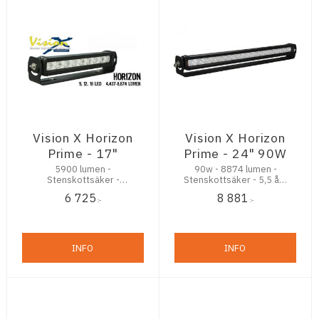
Vision X Horizon
Vision X Horizon
Prime - 17"
Prime - 24" 90W
5900 lumen -
90w - 8874 lumen -
Stenskottsäker -
Stenskottsäker - 5,5 års
Praktiskt u-fäste +
garanti - Praktiskt u-fäste
6 725
8 881
kablage ingår
+ kablage ingår
:-
:-
INFO
INFO