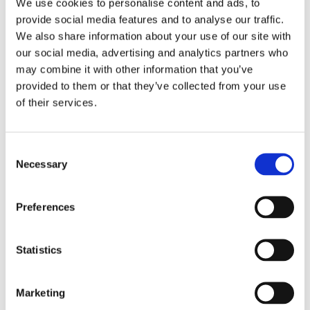
We use cookies to personalise content and ads, to
provide social media features and to analyse our traffic.
We also share information about your use of our site with
our social media, advertising and analytics partners who
may combine it with other information that you’ve
provided to them or that they’ve collected from your use
of their services.
Vision X Shocker
Vision X Shocker
- 20" Dual Action
Dual Action - 30"
Consent
125W/140W
Vit/Gul
Necessary
Selection
VIT/GUL
Dubbla ljusbilder,
fjärr/flod - IP68/IP69K -
Dubbla ljusbilder,
Fjärr 19260 lm - Flod
fjärr/flod - IP68/IP69K -
10650 lm
Preferences
Fjärr 12840 lm - Flod
15 798
23 704
7100lm
:-
:-
Statistics
KÖP
KÖP
Marketing