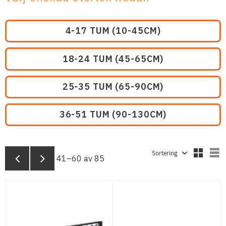
4-17 TUM (10-45CM)
18-24 TUM (45-65CM)
25-35 TUM (65-90CM)
36-51 TUM (90-130CM)
Välj sortering
V
41–
60
av
85