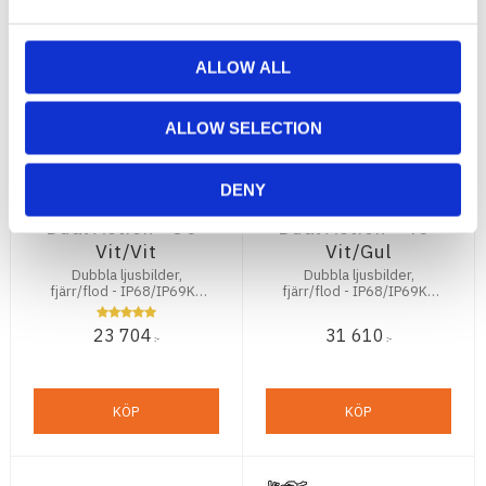
ALLOW ALL
ALLOW SELECTION
DENY
Vision X Shocker
Vision X Shocker
Dual Action - 30"
Dual Action - 40"
Vit/Vit
Vit/Gul
Dubbla ljusbilder,
Dubbla ljusbilder,
fjärr/flod - IP68/IP69K -
fjärr/flod - IP68/IP69K -
Fjärr 19260 lm - Flod
Fjärr 25680 lm - Flod
20835 lm
14200 lm
23 704
31 610
:-
:-
KÖP
KÖP