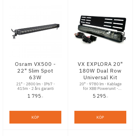
Osram VX500 -
VX EXPLORA 20"
22" Slim Spot
180W Dual Row
63W
Universal Kit
21" - 2800 lm - IP67 -
20" - 9780 lm - Kablage
415m - 2 års garanti
för XBB Powerunit -
universalfäste -
1 795
5 295
IP68/IP69K - 638m - 5
:-
:-
års garanti
KÖP
KÖP