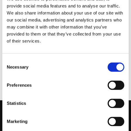
provide social media features and to analyse our traffic.
Audi Q7 2018-
We also share information about your use of our site with
Modellanpassat
our social media, advertising and analytics partners who
Extraljus-kit,
may combine it with other information that you’ve
Vision X 120W
provided to them or that they’ve collected from your use
Modellanpassat
of their services.
extraljus-kit från Vision X
för Audi Q7, årsmodell
6 795
2018 och nyare.(Vision X
:-
XPR-M HALO LED RAMP)
Consent
Necessary
Selection
KÖP
Preferences
Statistics
Kontakta Oss
Marketing
support@prestandabelysning.se