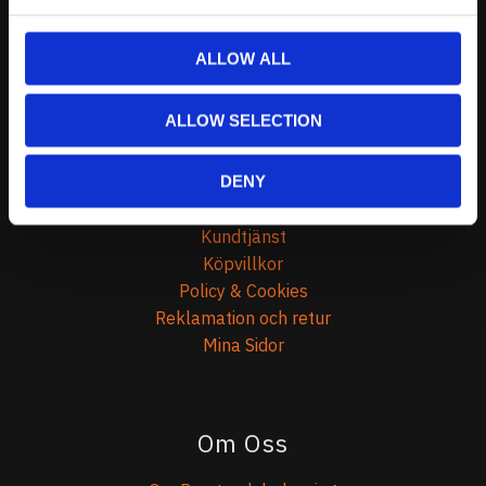
0738-343536
ALLOW ALL
Telefontider:
Måndag - Fredag 10.00-12.00
ALLOW SELECTION
(Övrig tid nås vi på mejl)
DENY
Kundtjänst
Kundtjänst
Köpvillkor
Policy & Cookies
Reklamation och retur
Mina Sidor
Om Oss