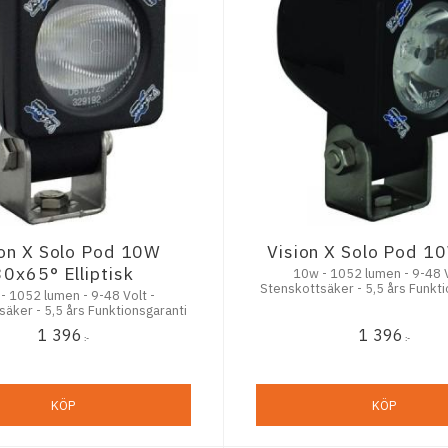
ion X Solo Pod 10W
Vision X Solo Pod 1
30x65° Elliptisk
10w - 1052 lumen - 9-48 Volt -
Stenskottsäker - 5,5 års Funkti
lumen - 9-48 Volt -
äker - 5,5 års Funktionsgaranti
1 396
1 396
:-
:-
KÖP
KÖP