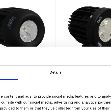
Details
n X Solo Pod Mini 5W
Vision X Solo Pod Pr
10°
10°
umen - 9-48V - Stenskottsäker -
10w - 1052 lumen - 9-48 Volt -
,5 års Funktionsgaranti
Stenskottsäker - 5,5 års Funkti
e content and ads, to provide social media features and to analy
1 185
1 671
:-
:-
 our site with our social media, advertising and analytics partn
 provided to them or that they’ve collected from your use of their