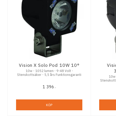
Vision X Solo Pod 10W 10°
Vis
10w - 1052 lumen - 9-48 Volt -
Stenskottsäker - 5,5 års Funktionsgaranti
10w - 1052 
Stenskotts
1 396
:-
KÖP