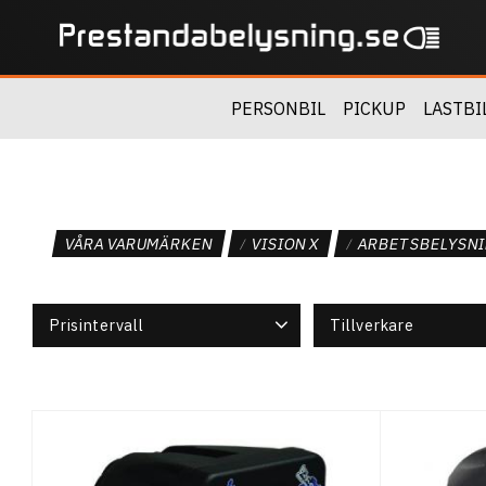
PERSONBIL
PICKUP
LASTBI
VÅRA VARUMÄRKEN
VISION X
ARBETSBELYSNI
Prisintervall
Tillverkare
295
1 671
Vision X
10