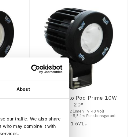
About
ime 10W
Vision X Solo Pod Prime 10W
20°
10w - 1052 lumen - 9-48 Volt -
onsgaranti
Stenskottsäker - 5,5 års Funktionsgaranti
se our traffic. We also share
1 671
:-
ers who may combine it with
 services.