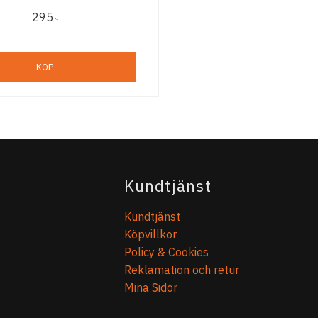
skidhjälmen...
295
:-
KÖP
Kundtjänst
Kundtjänst
Köpvillkor
Policy & Cookies
Reklamation och retur
Mina Sidor