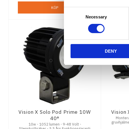
KÖP
Consent
Necessary
Selection
DENY
Vision X Solo Pod Prime 10W
Vision
40°
Montera
gruvhjälme
10w - 1052 lumen - 9-48 Volt -
räddni
Stenskottsäker - 5,5 års Funktionsgaranti