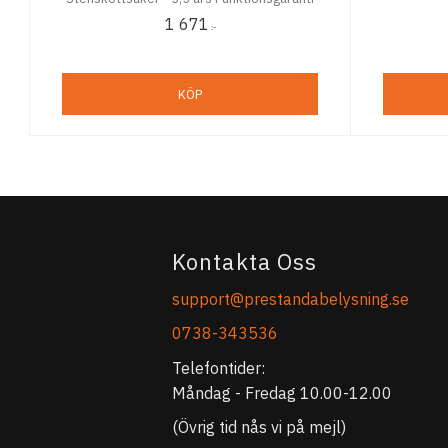
1 671
:-
KÖP
Kontakta Oss
support@prestandabelysning.se
0738-343536
Telefontider:
Måndag - Fredag 10.00-12.00
(Övrig tid nås vi på mejl)