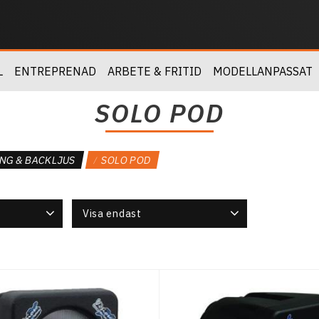
L
ENTREPRENAD
ARBETE & FRITID
MODELLANPASSAT
SOLO POD
NG & BACKLJUS
SOLO POD
Visa endast
Finns i lager
10