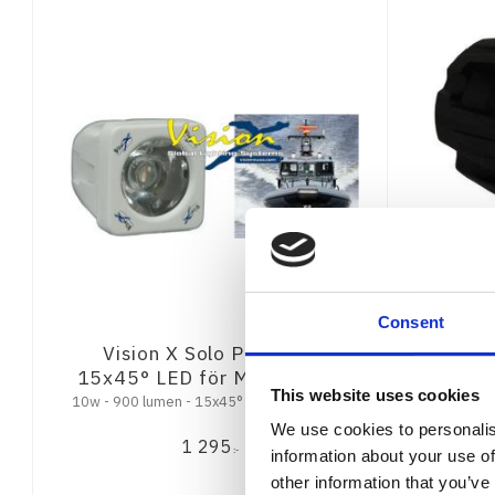
Consent
Vision X Solo Pod 10w
Visio
15x45° LED för Marint bruk
This website uses cookies
10w - 900 lumen - 15x45° - 5,5 års garanti
5w - 528 l
5
We use cookies to personalis
1 295
:-
information about your use of
other information that you’ve