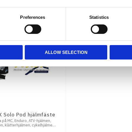
KÖP
KÖP
Preferences
Statistics
ALLOW SELECTION
 X Solo Pod hjälmfäste
 på MC, Enduro, ATV-hjälmen,
n, klätterhjälmen, cykelhjälmen,
ngshjälmen eller varför inte