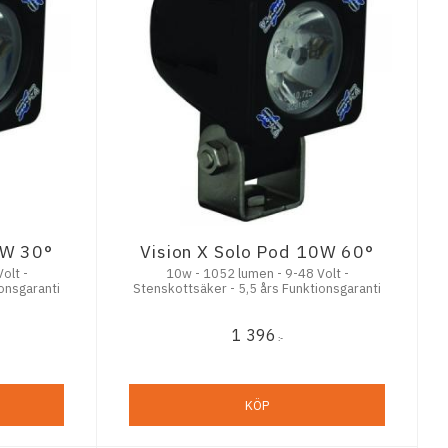
0W 30°
Vision X Solo Pod 10W 60°
10w - 1052 lumen - 9-48 Volt -
onsgaranti
Stenskottsäker - 5,5 års Funktionsgaranti
1 396
:-
KÖP