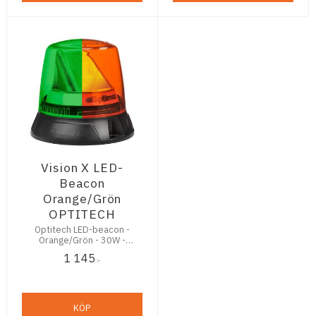
Vision X LED-
Beacon
Orange/Grön
OPTITECH
Optitech LED-beacon -
Orange/Grön - 30W -
IP67
1 145
:-
KÖP