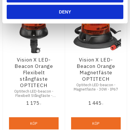
DENY
Vision X LED-
Vision X LED-
Beacon Orange
Beacon Orange
Flexibelt
Magnetfäste
stångfäste
OPTITECH
OPTITECH
Optitech LED-beacon -
Magnetfäste - 30W - IP67
Optitech LED-beacon -
Flexibelt Stångfäste -
30W - IP67
1 175
1 445
:-
:-
KÖP
KÖP