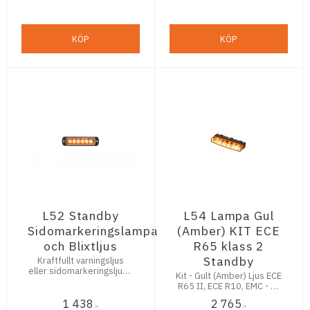
KÖP
KÖP
L52 Standby
L54 Lampa Gul
Sidomarkeringslampa
(Amber) KIT ECE
och Blixtljus
R65 klass 2
Standby
Kraftfullt varningsljus
eller sidomarkeringsljus -
Kit - Gult (Amber) Ljus ECE
R91 & R65 Klass 1
R65 II, ECE R10, EMC - 6x
High Power LED - 10-30V
1 438
2 765
- 85x36x15​​ mm
:-
:-