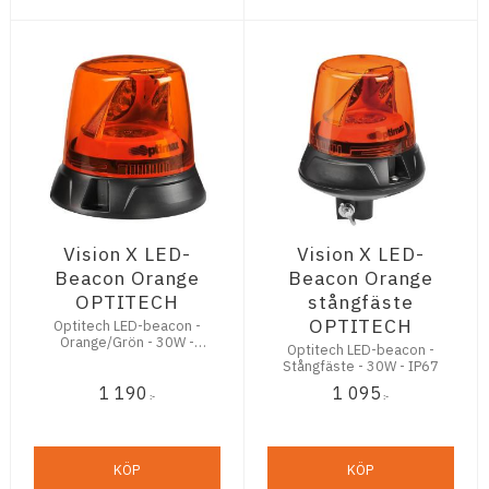
Vision X LED-
Vision X LED-
Beacon Orange
Beacon Orange
OPTITECH
stångfäste
OPTITECH
Optitech LED-beacon -
Orange/Grön - 30W -
Optitech LED-beacon -
IP67
Stångfäste - 30W - IP67
1 190
1 095
:-
:-
KÖP
KÖP