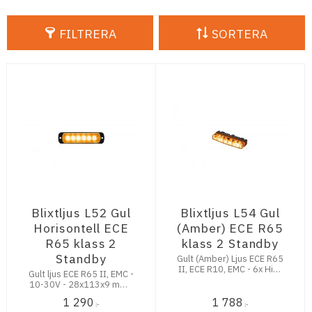
FILTRERA
SORTERA
Blixtljus L52 Gul
Blixtljus L54 Gul
Horisontell ECE
(Amber) ECE R65
R65 klass 2
klass 2 Standby
Standby
Gult (Amber) Ljus ECE R65
II, ECE R10, EMC - 6x High
Gult ljus ECE R65 II, EMC -
Power LED - 10-30V -
10-30V - 28x113x9 mm -
85x36x15​​ mm
6LEDs - Horisontell
1 290
1 788
:-
:-