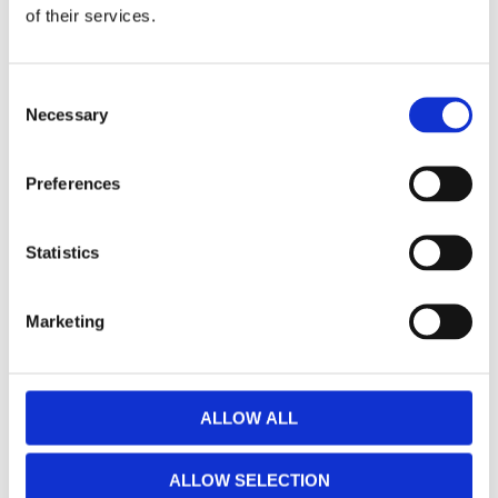
of their services.
Consent
Necessary
Selection
Preferences
Statistics
Standby L88
Standby VEGA
Lampa gul
Orange
Blixtljus - Gult Ljus - ECE
Blixtljusramp - 835mm -
Marketing
R65 I, ECE R65 II, ECE
12 & 24V - ECE R65 I, ECE
R10, ECE R6 - 10-30V
R10 & EMC
1 375
10 888
:-
:-
ALLOW ALL
KÖP
INFO
ALLOW SELECTION