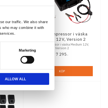
se our traffic. We also share
ers who may combine it with
el 24V
ARB Kompressor i väska
 services.
Medium 12V, Version 2
4V
ARB Kompressor i väska Medium 12V,
Version 2
Marketing
7 295
:-
KÖP
ALLOW ALL