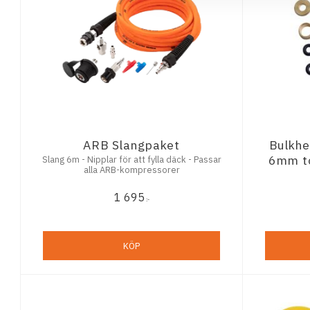
ARB Slangpaket
Bulkhe
6mm t
Slang 6m - Nipplar för att fylla däck - Passar
alla ARB-kompressorer
1 695
:-
KÖP