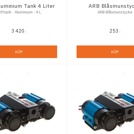
uminium Tank 4 Liter
ARB Blåsmunsty
ufttank - Aluminium - 4 L
ARB Blåsmunstycke
3 420
253
:-
:-
KÖP
KÖP