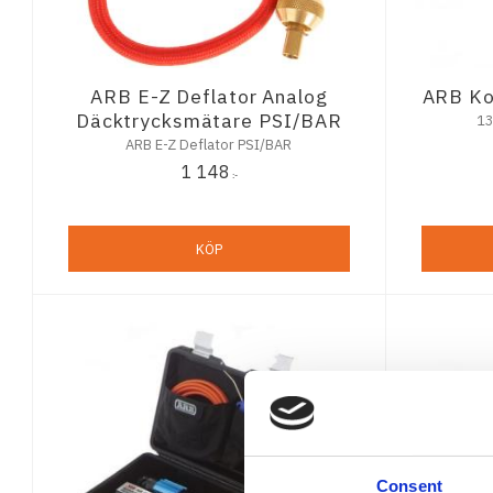
ARB E-Z Deflator Analog
ARB Ko
Däcktrycksmätare PSI/BAR
13
ARB E-Z Deflator PSI/BAR
1 148
:-
KÖP
Consent