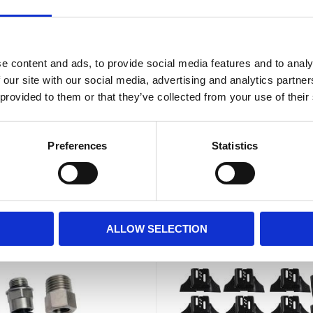
e content and ads, to provide social media features and to analy
 our site with our social media, advertising and analytics partn
mpressor Singel 12V
ARB Kompressor Sing
 provided to them or that they’ve collected from your use of their
6L/min @ 200Kpa - 12V
66L/min @ 200Kpa - 2
Preferences
Statistics
4 815
5 005
:-
:-
KÖP
KÖP
ALLOW SELECTION