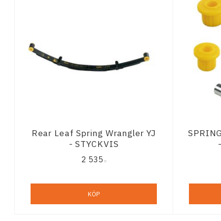
Rear Leaf Spring Wrangler YJ
SPRING
- STYCKVIS
2 535
:-
KÖP