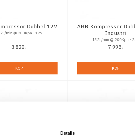
mpressor Dubbel 12V
ARB Kompressor Dub
Industri
2L/min @ 200Kpa - 12V
132L/min @ 200Kpa - 
8 820
7 995
:-
:-
KÖP
KÖP
Details