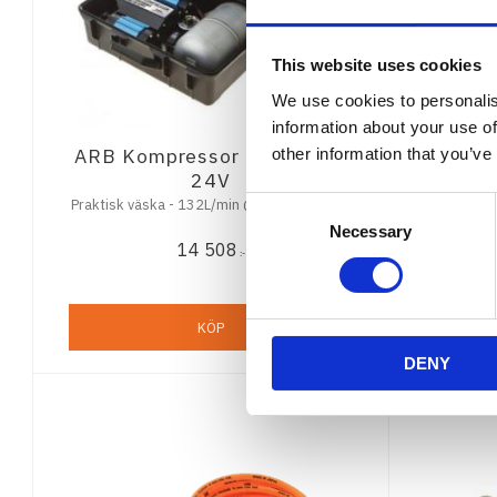
This website uses cookies
We use cookies to personalis
information about your use of
ARB Kompressor Dubbel Kit
ARB Ko
other information that you’ve
24V
6
Praktisk väska - 132L/min @ 200Kpa - 24V
Consent
Necessary
Selection
14 508
:-
KÖP
DENY