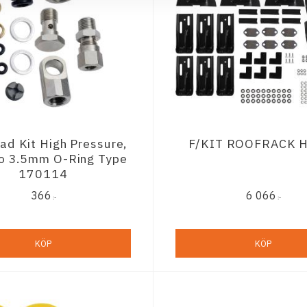
ad Kit High Pressure,
F/KIT ROOFRACK H
o 3.5mm O-Ring Type
170114
366
6 066
:-
:-
KÖP
KÖP