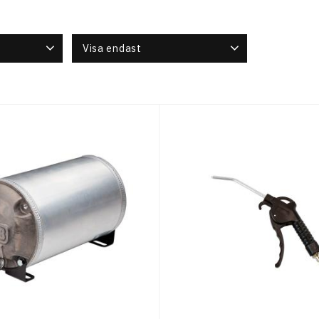
Visa endast
mu
1
Finns i lager
16