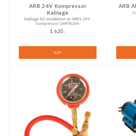
ARB 24V Kompressor
ARB Al
Kablage
L
Kablage för installation av ARB’s 24V-
kompressor CKMTB24A
1 620
:-
KÖP