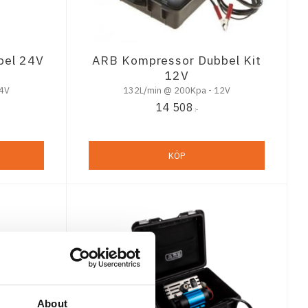
bel 24V
ARB Kompressor Dubbel Kit
12V
24V
132L/min @ 200Kpa - 12V
14 508
:-
KÖP
About