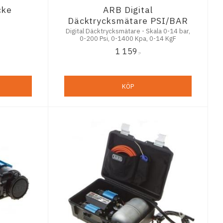
cke
ARB Digital
Däcktrycksmätare PSI/BAR
Digital Däcktrycksmätare - Skala 0-14 bar,
0-200 Psi, 0-1400 Kpa, 0-14 KgF
1 159
:-
KÖP