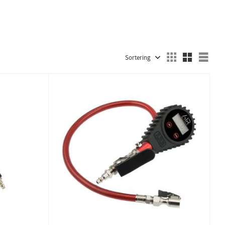
Välj sortering
Välj