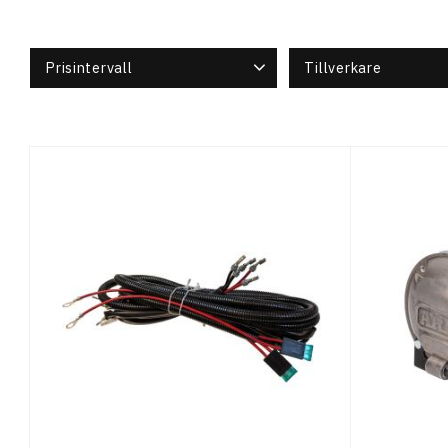
Prisintervall
Tillverkare
253
14 508
ARB
13
Old Man E